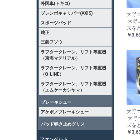
外国車(トキコ)
ブレンボキャリパー(AXIS)
大野ゴ
.大
スポーツパッド
ズを
純正
￥3,6
三菱フソウ
ラフタークレーン、リフト等重機
（東海マテリアル）
ラフタークレーン、リフト等重機
（Q-LINE）
ラフタークレーン、リフト等重機
（エムケーカシヤマ）
ブレーキシュー
大野ゴ
アケボノブレーキシュー
.大
パッド鳴き止めグリス
ズを
￥3,6
ファンベルト