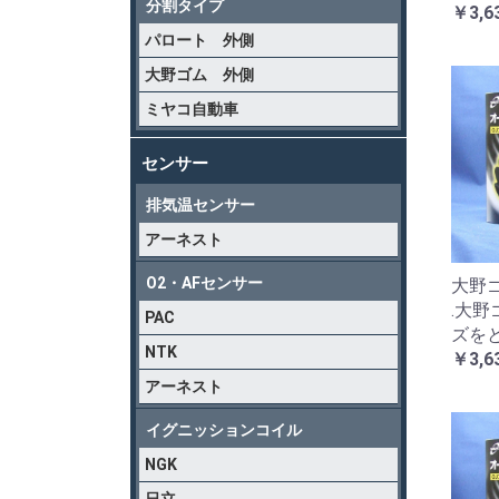
分割タイプ
￥3,6
パロート 外側
大野ゴム 外側
ミヤコ自動車
センサー
排気温センサー
アーネスト
O2・AFセンサー
大野ゴ
.大
PAC
ズを
NTK
￥3,6
アーネスト
イグニッションコイル
NGK