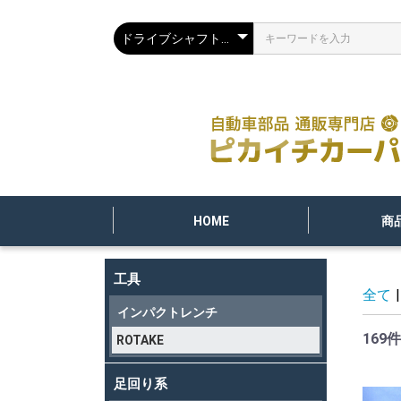
HOME
商
工具
全て
|
インパクトレンチ
169件
ROTAKE
足回り系