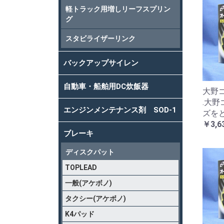
軽トラック用増しリーフスプリン
グ
スタビライザーリンク
バックアップサイレン
自動車・船舶用DC炊飯器
大野ゴ
.大
エンジンメンテナンス剤 SOD-1
ズを
￥3,6
ブレーキ
ディスクパット
TOPLEAD
一般(アケボノ)
タクシー(アケボノ)
K4パッド