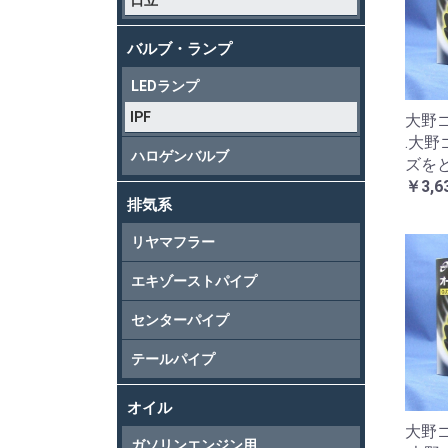
日立
バルブ・ランプ
LEDランプ
IPF
大野ゴ
.大
ハロゲンバルブ
ズを
￥3,6
排気系
リヤマフラー
エキゾーストパイプ
センターパイプ
テールパイプ
オイル
大野ゴ
ガソリンエンジン用