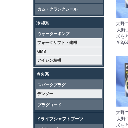
カム・クランクシール
冷却系
大野ゴ
.大
ウォーターポンプ
ズを
￥3,6
フォークリフト・建機
GMB
アイシン精機
点火系
スパークプラグ
デンソー
プラグコード
大野ゴ
.大
ドライブシャフトブーツ
ズを