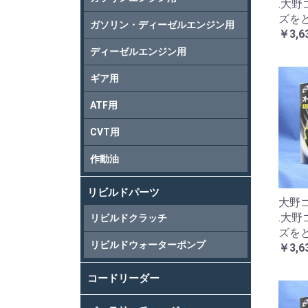
.大
ズを
ガソリン・ディーゼルエンジン用
￥3,6
ディーゼルエンジン用
ギア用
ATF用
CVT用
作動油
リビルドパーツ
大野ゴ
.大
リビルドクラッチ
ズを
リビルドウォーターポンプ
￥3,6
コードリーダー