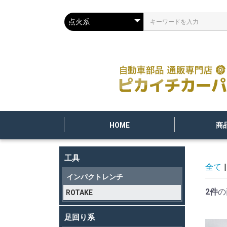
HOME
商
工具
全て
|
インパクトレンチ
2件
の
ROTAKE
足回り系