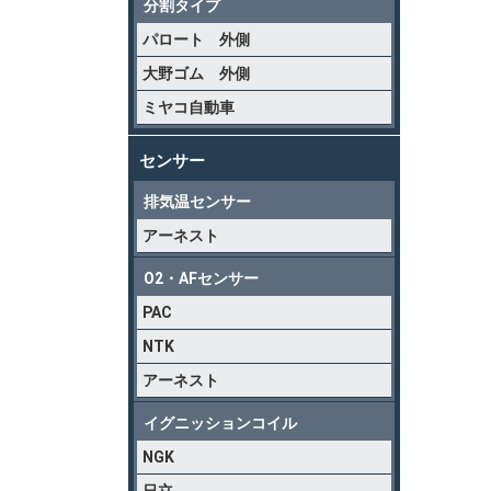
分割タイプ
パロート 外側
大野ゴム 外側
ミヤコ自動車
センサー
排気温センサー
アーネスト
O2・AFセンサー
PAC
NTK
アーネスト
イグニッションコイル
NGK