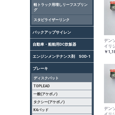
軽トラック用増しリーフスプリン
グ
スタビライザーリンク
バックアップサイレン
デンソ
自動車・船舶用DC炊飯器
イリ
￥1,1
エンジンメンテナンス剤 SOD-1
ブレーキ
ディスクパット
TOPLEAD
一般(アケボノ)
タクシー(アケボノ)
デン
K4パッド
イリ