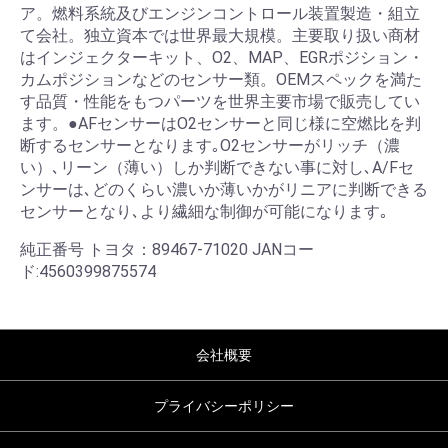
ア。燃料系統及びエンジンコントロール装置製造・組立
て会社。独立資本では世界最大規模。主要取り扱い商材
はインジェクターキット、O2、MAP、EGRポジション・
カムポジションなどのセンサー類。OEMスペックを満た
す品質・性能をもつパーツを世界主要市場で販売してい
ます。●AFセンサーはO2センサーと同じ様に空燃比を判
断するセンサーとなります｡O2センサーがリッチ（濃
い）､リーン（薄い）しか判断できない事に対し､A/Fセ
ンサーは､どのくらい濃いか薄いかがリニアに判断できる
センサーとなり､より繊細な制御が可能になります｡
純正番号 トヨタ：89467-71020 JANコー
ド:4560399875574
会社概要
プライバシーポリシー